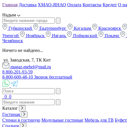
Главная
Доставка
ХМАО-ЯНАО
Оплата
Контакты
Кредит
О на
Надым
Губкинский
Екатеринбург
Когалым
Красноярск
Уренгой
Ноябрьск
Нягань
Пойковский
Покачи
Челябинск
Ничего не найдено...
ул. Заводская, 7, ТК Кит
magaz-mebel@mail.ru
8 800-201-93-59
8-800-600-48-10 Звонок бесплатный
0
0
Каталог
Гостиная
Стенки в гостиную
Модульные гостиные
Мебель для ТВ
Буфет
Спальня