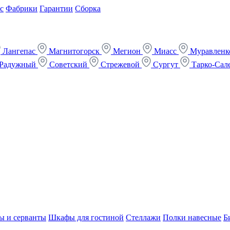
с
Фабрики
Гарантии
Сборка
Лангепас
Магнитогорск
Мегион
Миасс
Муравлен
Радужный
Советский
Стрежевой
Сургут
Тарко-Сал
ы и серванты
Шкафы для гостиной
Стеллажи
Полки навесные
Б