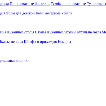
ркала
Прикроватные банкетки
Тумбы прикроватные
Туалетные 
ды
Столы для детской
Компьютерные кресла
ения
Кухонные столы
Стулья
Кухонные уголки
Кухни на заказ
Мо
кафы-пеналы
Шкафы в прихожую
Комоды
рнальные столики