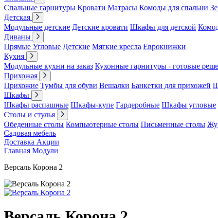
Спальные гарнитуры
Кровати
Матрасы
Комоды для спальни
Зе
Детская
Модульные детские
Детские кровати
Шкафы для детской
Комо
Диваны
Прямые
Угловые
Детские
Мягкие кресла
Еврокнижки
Кухня
Модульные кухни на заказ
Кухонные гарнитуры - готовые реш
Прихожая
Прихожие
Тумбы для обуви
Вешалки
Банкетки для прихожей
Ш
Шкафы
Шкафы распашные
Шкафы-купе
Гардеробные
Шкафы угловые
Столы и стулья
Обеденные столы
Компьютерные столы
Письменные столы
Жу
Садовая мебель
Доставка
Акции
Главная
Модули
Версаль Корона 2
Версаль Корона 2