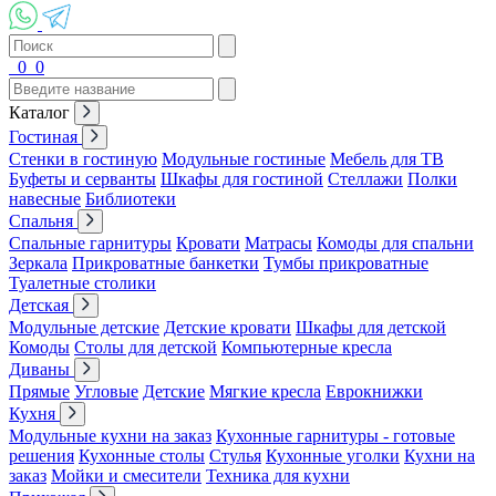
0
0
Каталог
Гостиная
Стенки в гостиную
Модульные гостиные
Мебель для ТВ
Буфеты и серванты
Шкафы для гостиной
Стеллажи
Полки
навесные
Библиотеки
Спальня
Спальные гарнитуры
Кровати
Матрасы
Комоды для спальни
Зеркала
Прикроватные банкетки
Тумбы прикроватные
Туалетные столики
Детская
Модульные детские
Детские кровати
Шкафы для детской
Комоды
Столы для детской
Компьютерные кресла
Диваны
Прямые
Угловые
Детские
Мягкие кресла
Еврокнижки
Кухня
Модульные кухни на заказ
Кухонные гарнитуры - готовые
решения
Кухонные столы
Стулья
Кухонные уголки
Кухни на
заказ
Мойки и смесители
Техника для кухни