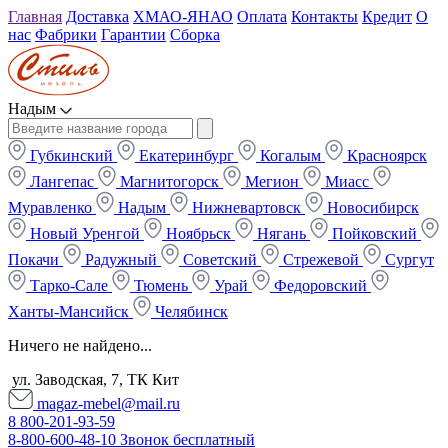
Главная
Доставка
ХМАО-ЯНАО
Оплата
Контакты
Кредит
О
нас
Фабрики
Гарантии
Сборка
Надым
Губкинский
Екатеринбург
Когалым
Красноярск
Лангепас
Магнитогорск
Мегион
Миасс
Муравленко
Надым
Нижневартовск
Новосибирск
Новый Уренгой
Ноябрьск
Нягань
Пойковский
Покачи
Радужный
Советский
Стрежевой
Сургут
Тарко-Сале
Тюмень
Урай
Федоровский
Ханты-Мансийск
Челябинск
Ничего не найдено...
ул. Заводская, 7, ТК Кит
magaz-mebel@mail.ru
8 800-201-93-59
8-800-600-48-10 Звонок бесплатный