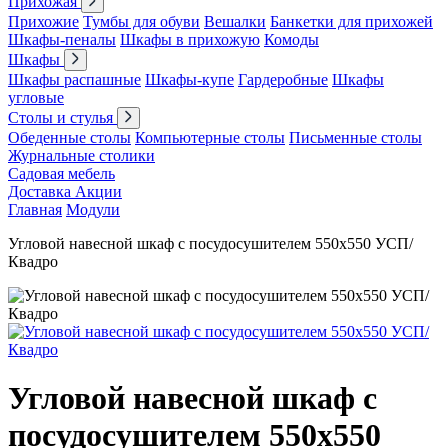
Прихожая
Прихожие
Тумбы для обуви
Вешалки
Банкетки для прихожей
Шкафы-пеналы
Шкафы в прихожую
Комоды
Шкафы
Шкафы распашные
Шкафы-купе
Гардеробные
Шкафы
угловые
Столы и стулья
Обеденные столы
Компьютерные столы
Письменные столы
Журнальные столики
Садовая мебель
Доставка
Акции
Главная
Модули
Угловой навесной шкаф с посудосушителем 550х550 УСП/
Квадро
Угловой навесной шкаф с
посудосушителем 550х550