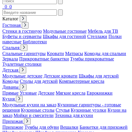
0
0
Каталог
Гостиная
Стенки в гостиную
Модульные гостиные
Мебель для ТВ
Буфеты и серванты
Шкафы для гостиной
Стеллажи
Полки
навесные
Библиотеки
Спальня
Спальные гарнитуры
Кровати
Матрасы
Комоды для спальни
Зеркала
Прикроватные банкетки
Тумбы прикроватные
Туалетные столики
Детская
Модульные детские
Детские кровати
Шкафы для детской
Комоды
Столы для детской
Компьютерные кресла
Диваны
Прямые
Угловые
Детские
Мягкие кресла
Еврокнижки
Кухня
Модульные кухни на заказ
Кухонные гарнитуры - готовые
решения
Кухонные столы
Стулья
Кухонные уголки
Кухни на
заказ
Мойки и смесители
Техника для кухни
Прихожая
Прихожие
Тумбы для обуви
Вешалки
Банкетки для прихожей