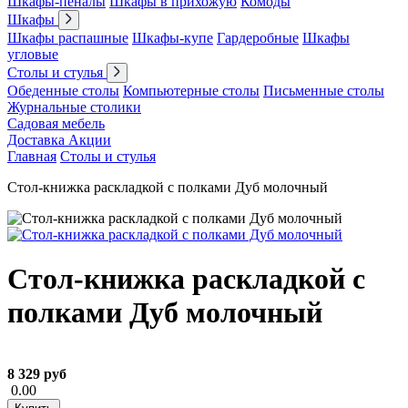
Шкафы-пеналы
Шкафы в прихожую
Комоды
Шкафы
Шкафы распашные
Шкафы-купе
Гардеробные
Шкафы
угловые
Столы и стулья
Обеденные столы
Компьютерные столы
Письменные столы
Журнальные столики
Садовая мебель
Доставка
Акции
Главная
Столы и стулья
Стол-книжка раскладкой с полками Дуб молочный
Стол-книжка раскладкой с
полками Дуб молочный
8 329 руб
0.00