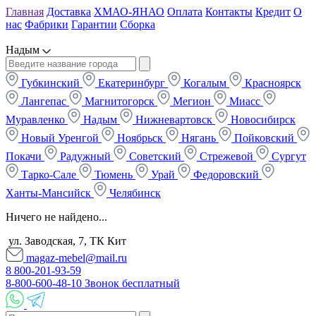
Главная
Доставка
ХМАО-ЯНАО
Оплата
Контакты
Кредит
О
нас
Фабрики
Гарантии
Сборка
Надым
Губкинский
Екатеринбург
Когалым
Красноярск
Лангепас
Магнитогорск
Мегион
Миасс
Муравленко
Надым
Нижневартовск
Новосибирск
Новый Уренгой
Ноябрьск
Нягань
Пойковский
Покачи
Радужный
Советский
Стрежевой
Сургут
Тарко-Сале
Тюмень
Урай
Федоровский
Ханты-Мансийск
Челябинск
Ничего не найдено...
ул. Заводская, 7, ТК Кит
magaz-mebel@mail.ru
8 800-201-93-59
8-800-600-48-10 Звонок бесплатный