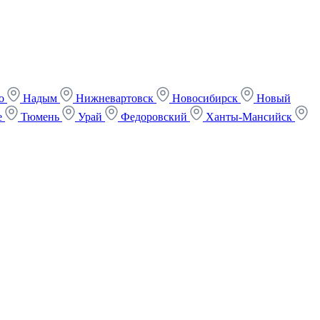
ко
Надым
Нижневартовск
Новосибирск
Новый
е
Тюмень
Урай
Федоровский
Ханты-Мансийск