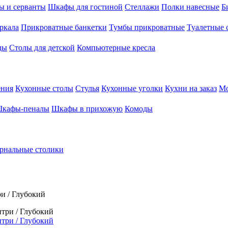
ы и серванты
Шкафы для гостиной
Стеллажи
Полки навесные
Б
ркала
Прикроватные банкетки
Тумбы прикроватные
Туалетные 
ды
Столы для детской
Компьютерные кресла
ения
Кухонные столы
Стулья
Кухонные уголки
Кухни на заказ
Мо
кафы-пеналы
Шкафы в прихожую
Комоды
рнальные столики
и / Глубокий