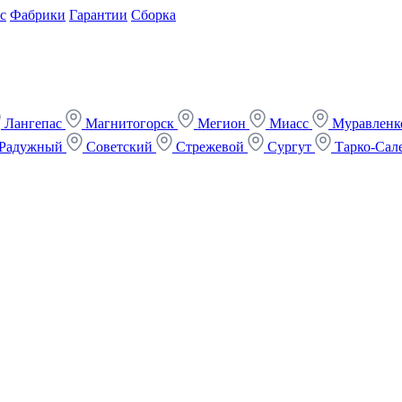
с
Фабрики
Гарантии
Сборка
Лангепас
Магнитогорск
Мегион
Миасс
Муравлен
Радужный
Советский
Стрежевой
Сургут
Тарко-Сал