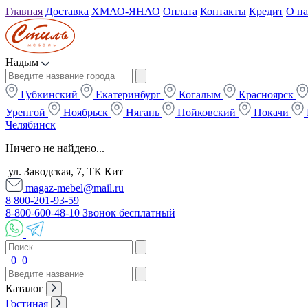
Главная
Доставка
ХМАО-ЯНАО
Оплата
Контакты
Кредит
О на
Надым
Губкинский
Екатеринбург
Когалым
Красноярск
Уренгой
Ноябрьск
Нягань
Пойковский
Покачи
Челябинск
Ничего не найдено...
ул. Заводская, 7, ТК Кит
magaz-mebel@mail.ru
8 800-201-93-59
8-800-600-48-10 Звонок бесплатный
0
0
Каталог
Гостиная