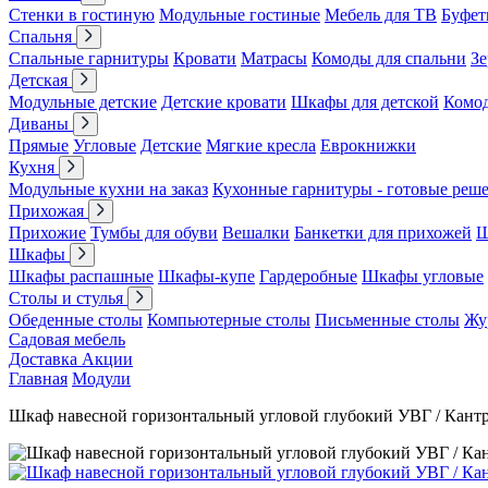
Стенки в гостиную
Модульные гостиные
Мебель для ТВ
Буфет
Спальня
Спальные гарнитуры
Кровати
Матрасы
Комоды для спальни
Зе
Детская
Модульные детские
Детские кровати
Шкафы для детской
Комо
Диваны
Прямые
Угловые
Детские
Мягкие кресла
Еврокнижки
Кухня
Модульные кухни на заказ
Кухонные гарнитуры - готовые реш
Прихожая
Прихожие
Тумбы для обуви
Вешалки
Банкетки для прихожей
Ш
Шкафы
Шкафы распашные
Шкафы-купе
Гардеробные
Шкафы угловые
Столы и стулья
Обеденные столы
Компьютерные столы
Письменные столы
Жу
Садовая мебель
Доставка
Акции
Главная
Модули
Шкаф навесной горизонтальный угловой глубокий УВГ / Кантр