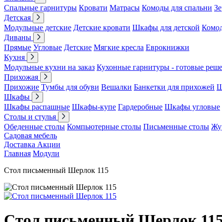
Спальные гарнитуры
Кровати
Матрасы
Комоды для спальни
Зе
Детская
Модульные детские
Детские кровати
Шкафы для детской
Комо
Диваны
Прямые
Угловые
Детские
Мягкие кресла
Еврокнижки
Кухня
Модульные кухни на заказ
Кухонные гарнитуры - готовые реш
Прихожая
Прихожие
Тумбы для обуви
Вешалки
Банкетки для прихожей
Ш
Шкафы
Шкафы распашные
Шкафы-купе
Гардеробные
Шкафы угловые
Столы и стулья
Обеденные столы
Компьютерные столы
Письменные столы
Жу
Садовая мебель
Доставка
Акции
Главная
Модули
Стол письменный Шерлок 115
Стол письменный Шерлок 11