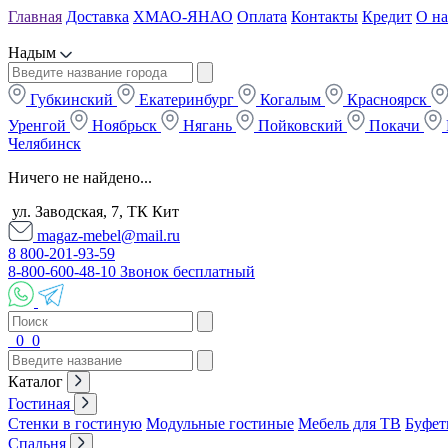
Главная
Доставка
ХМАО-ЯНАО
Оплата
Контакты
Кредит
О на
Надым
Губкинский
Екатеринбург
Когалым
Красноярск
Уренгой
Ноябрьск
Нягань
Пойковский
Покачи
Челябинск
Ничего не найдено...
ул. Заводская, 7, ТК Кит
magaz-mebel@mail.ru
8 800-201-93-59
8-800-600-48-10 Звонок бесплатный
0
0
Каталог
Гостиная
Стенки в гостиную
Модульные гостиные
Мебель для ТВ
Буфет
Спальня