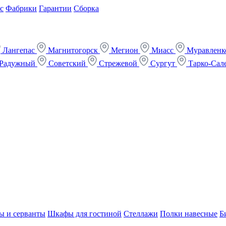
с
Фабрики
Гарантии
Сборка
Лангепас
Магнитогорск
Мегион
Миасс
Муравлен
Радужный
Советский
Стрежевой
Сургут
Тарко-Сал
ы и серванты
Шкафы для гостиной
Стеллажи
Полки навесные
Б