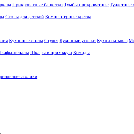
ркала
Прикроватные банкетки
Тумбы прикроватные
Туалетные 
ды
Столы для детской
Компьютерные кресла
ения
Кухонные столы
Стулья
Кухонные уголки
Кухни на заказ
Мо
кафы-пеналы
Шкафы в прихожую
Комоды
рнальные столики
5