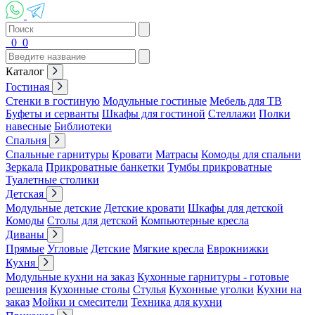
0
0
Каталог
Гостиная
Стенки в гостиную
Модульные гостиные
Мебель для ТВ
Буфеты и серванты
Шкафы для гостиной
Стеллажи
Полки
навесные
Библиотеки
Спальня
Спальные гарнитуры
Кровати
Матрасы
Комоды для спальни
Зеркала
Прикроватные банкетки
Тумбы прикроватные
Туалетные столики
Детская
Модульные детские
Детские кровати
Шкафы для детской
Комоды
Столы для детской
Компьютерные кресла
Диваны
Прямые
Угловые
Детские
Мягкие кресла
Еврокнижки
Кухня
Модульные кухни на заказ
Кухонные гарнитуры - готовые
решения
Кухонные столы
Стулья
Кухонные уголки
Кухни на
заказ
Мойки и смесители
Техника для кухни