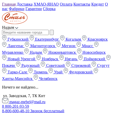
Главная
Доставка
ХМАО-ЯНАО
Оплата
Контакты
Кредит
О
нас
Фабрики
Гарантии
Сборка
Надым
Губкинский
Екатеринбург
Когалым
Красноярск
Лангепас
Магнитогорск
Мегион
Миасс
Муравленко
Надым
Нижневартовск
Новосибирск
Новый Уренгой
Ноябрьск
Нягань
Пойковский
Покачи
Радужный
Советский
Стрежевой
Сургут
Тарко-Сале
Тюмень
Урай
Федоровский
Ханты-Мансийск
Челябинск
Ничего не найдено...
ул. Заводская, 7, ТК Кит
magaz-mebel@mail.ru
8 800-201-93-59
8-800-600-48-10 Звонок бесплатный