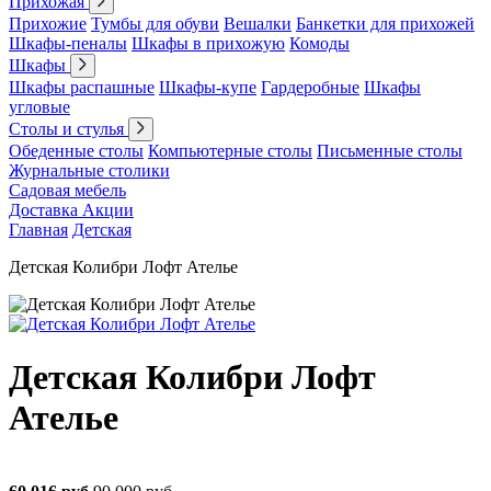
Прихожая
Прихожие
Тумбы для обуви
Вешалки
Банкетки для прихожей
Шкафы-пеналы
Шкафы в прихожую
Комоды
Шкафы
Шкафы распашные
Шкафы-купе
Гардеробные
Шкафы
угловые
Столы и стулья
Обеденные столы
Компьютерные столы
Письменные столы
Журнальные столики
Садовая мебель
Доставка
Акции
Главная
Детская
Детская Колибри Лофт Ателье
Детская Колибри Лофт
Ателье