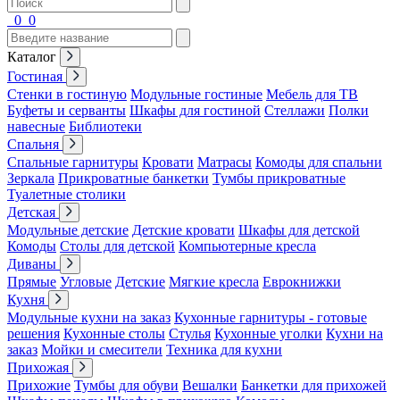
0
0
Каталог
Гостиная
Стенки в гостиную
Модульные гостиные
Мебель для ТВ
Буфеты и серванты
Шкафы для гостиной
Стеллажи
Полки
навесные
Библиотеки
Спальня
Спальные гарнитуры
Кровати
Матрасы
Комоды для спальни
Зеркала
Прикроватные банкетки
Тумбы прикроватные
Туалетные столики
Детская
Модульные детские
Детские кровати
Шкафы для детской
Комоды
Столы для детской
Компьютерные кресла
Диваны
Прямые
Угловые
Детские
Мягкие кресла
Еврокнижки
Кухня
Модульные кухни на заказ
Кухонные гарнитуры - готовые
решения
Кухонные столы
Стулья
Кухонные уголки
Кухни на
заказ
Мойки и смесители
Техника для кухни
Прихожая
Прихожие
Тумбы для обуви
Вешалки
Банкетки для прихожей