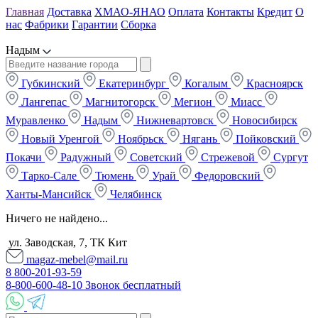
Главная
Доставка
ХМАО-ЯНАО
Оплата
Контакты
Кредит
О
нас
Фабрики
Гарантии
Сборка
Надым
Губкинский
Екатеринбург
Когалым
Красноярск
Лангепас
Магнитогорск
Мегион
Миасс
Муравленко
Надым
Нижневартовск
Новосибирск
Новый Уренгой
Ноябрьск
Нягань
Пойковский
Покачи
Радужный
Советский
Стрежевой
Сургут
Тарко-Сале
Тюмень
Урай
Федоровский
Ханты-Мансийск
Челябинск
Ничего не найдено...
ул. Заводская, 7, ТК Кит
magaz-mebel@mail.ru
8 800-201-93-59
8-800-600-48-10 Звонок бесплатный