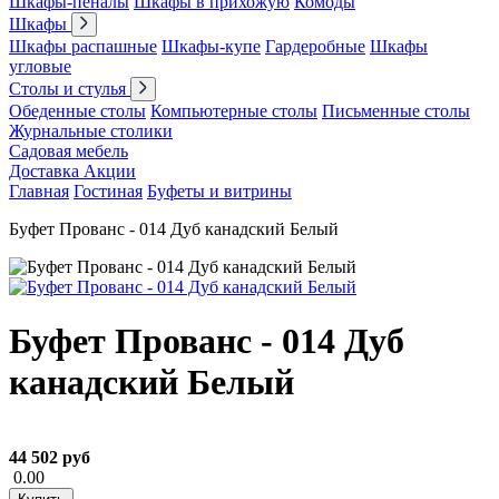
Шкафы-пеналы
Шкафы в прихожую
Комоды
Шкафы
Шкафы распашные
Шкафы-купе
Гардеробные
Шкафы
угловые
Столы и стулья
Обеденные столы
Компьютерные столы
Письменные столы
Журнальные столики
Садовая мебель
Доставка
Акции
Главная
Гостиная
Буфеты и витрины
Буфет Прованс - 014 Дуб канадский Белый
Буфет Прованс - 014 Дуб
канадский Белый
44 502 руб
0.00