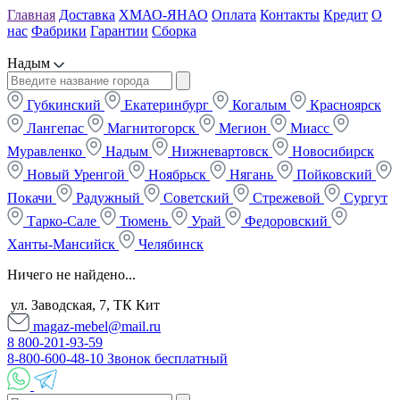
Главная
Доставка
ХМАО-ЯНАО
Оплата
Контакты
Кредит
О
нас
Фабрики
Гарантии
Сборка
Надым
Губкинский
Екатеринбург
Когалым
Красноярск
Лангепас
Магнитогорск
Мегион
Миасс
Муравленко
Надым
Нижневартовск
Новосибирск
Новый Уренгой
Ноябрьск
Нягань
Пойковский
Покачи
Радужный
Советский
Стрежевой
Сургут
Тарко-Сале
Тюмень
Урай
Федоровский
Ханты-Мансийск
Челябинск
Ничего не найдено...
ул. Заводская, 7, ТК Кит
magaz-mebel@mail.ru
8 800-201-93-59
8-800-600-48-10 Звонок бесплатный