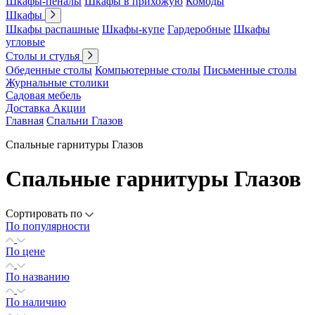
Шкафы-пеналы
Шкафы в прихожую
Комоды
Шкафы
Шкафы распашные
Шкафы-купе
Гардеробные
Шкафы
угловые
Столы и стулья
Обеденные столы
Компьютерные столы
Письменные столы
Журнальные столики
Садовая мебель
Доставка
Акции
Главная
Спальни Глазов
Спальные гарнитуры Глазов
Спальные гарнитуры Глазов
Сортировать по
По популярности
По цене
По названию
По наличию