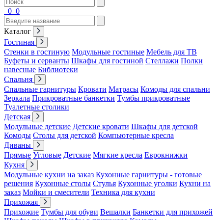
0
0
Каталог
Гостиная
Стенки в гостиную
Модульные гостиные
Мебель для ТВ
Буфеты и серванты
Шкафы для гостиной
Стеллажи
Полки
навесные
Библиотеки
Спальня
Спальные гарнитуры
Кровати
Матрасы
Комоды для спальни
Зеркала
Прикроватные банкетки
Тумбы прикроватные
Туалетные столики
Детская
Модульные детские
Детские кровати
Шкафы для детской
Комоды
Столы для детской
Компьютерные кресла
Диваны
Прямые
Угловые
Детские
Мягкие кресла
Еврокнижки
Кухня
Модульные кухни на заказ
Кухонные гарнитуры - готовые
решения
Кухонные столы
Стулья
Кухонные уголки
Кухни на
заказ
Мойки и смесители
Техника для кухни
Прихожая
Прихожие
Тумбы для обуви
Вешалки
Банкетки для прихожей